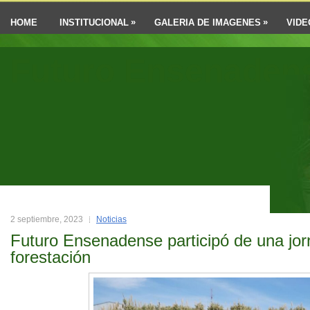
»
»
HOME
INSTITUCIONAL
GALERIA DE IMAGENES
VIDE
Futuro Ensenaden
2 septiembre, 2023
Noticias
Futuro Ensenadense participó de una jo
forestación