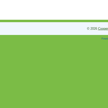
© 2026
Cooper
Powe