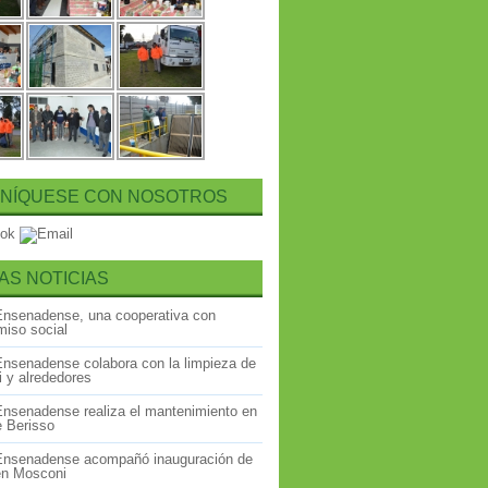
NÍQUESE CON NOSOTROS
AS NOTICIAS
Ensenadense, una cooperativa con
iso social
Ensenadense colabora con la limpieza de
 y alrededores
Ensenadense realiza el mantenimiento en
e Berisso
Ensenadense acompañó inauguración de
 en Mosconi