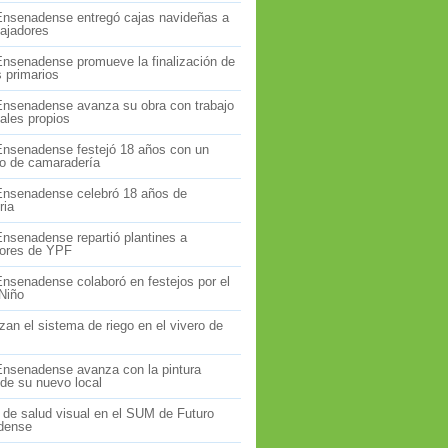
Ensenadense entregó cajas navideñas a
bajadores
Ensenadense promueve la finalización de
s primarios
Ensenadense avanza su obra con trabajo
ales propios
Ensenadense festejó 18 años con un
o de camaradería
Ensenadense celebró 18 años de
ria
Ensenadense repartió plantines a
dores de YPF
Ensenadense colaboró en festejos por el
 Niño
an el sistema de riego en el vivero de
Ensenadense avanza con la pintura
 de su nuevo local
 de salud visual en el SUM de Futuro
dense