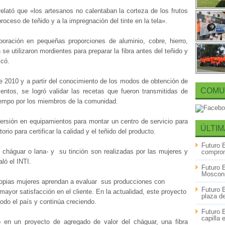
relató que «los artesanos no calentaban la corteza de los frutos
proceso de teñido y a la impregnación del tinte en la tela».
poración en pequeñas proporciones de aluminio, cobre, hierro,
se utilizaron mordientes para preparar la fibra antes del teñido y
icó.
de 2010 y a partir del conocimiento de los modos de obtención de
COMU
ientos, se logró validar las recetas que fueron transmitidas de
tiempo por los miembros de la comunidad.
ersión en equipamientos para montar un centro de servicio para
ÚLTIM
rio para certificar la calidad y el teñido del producto.
Futuro 
de cháguar o lana- y su tinción son realizadas por las mujeres y
comprom
ló el INTI.
Futuro 
Mosconi
propias mujeres aprendan a evaluar sus producciones con
Futuro 
mayor satisfacción en el cliente. En la actualidad, este proyecto
plaza d
odo el país y continúa creciendo.
Futuro 
capilla
 en un proyecto de agregado de valor del cháguar, una fibra