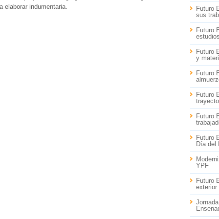
a elaborar indumentaria.
Futuro 
sus tra
Futuro 
estudio
Futuro 
y materi
Futuro 
almuerz
Futuro 
trayecto
Futuro 
trabaja
Futuro 
Día del
Moderniz
YPF
Futuro 
exterior
Jornada
Ensena