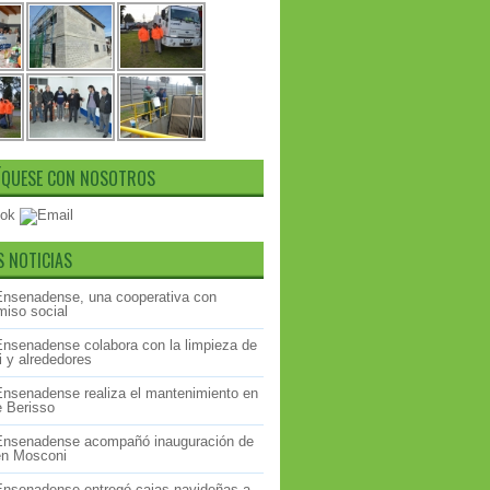
QUESE CON NOSOTROS
S NOTICIAS
Ensenadense, una cooperativa con
iso social
Ensenadense colabora con la limpieza de
 y alrededores
Ensenadense realiza el mantenimiento en
e Berisso
Ensenadense acompañó inauguración de
 en Mosconi
Ensenadense entregó cajas navideñas a