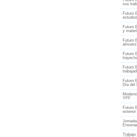
sus tra
Futuro 
estudio
Futuro 
y materi
Futuro 
almuerz
Futuro 
trayecto
Futuro 
trabaja
Futuro 
Día del
Moderniz
YPF
Futuro 
exterior
Jornada
Ensena
Trabajo 