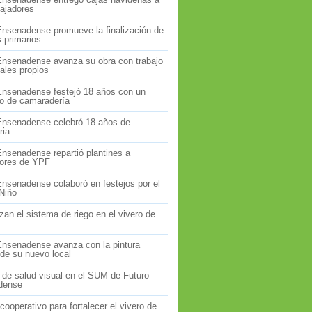
bajadores
Ensenadense promueve la finalización de
s primarios
Ensenadense avanza su obra con trabajo
ales propios
Ensenadense festejó 18 años con un
o de camaradería
Ensenadense celebró 18 años de
ria
Ensenadense repartió plantines a
dores de YPF
Ensenadense colaboró en festejos por el
 Niño
an el sistema de riego en el vivero de
Ensenadense avanza con la pintura
 de su nuevo local
 de salud visual en el SUM de Futuro
dense
cooperativo para fortalecer el vivero de