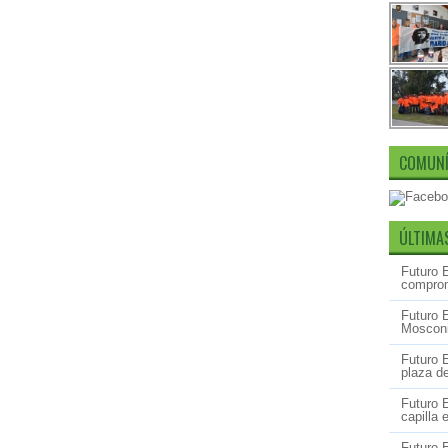
COMUNÍ
ÚLTIMA
Futuro 
comprom
Futuro 
Mosconi
Futuro 
plaza d
Futuro 
capilla
Futuro 