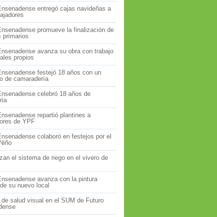
Ensenadense entregó cajas navideñas a
bajadores
Ensenadense promueve la finalización de
s primarios
Ensenadense avanza su obra con trabajo
ales propios
Ensenadense festejó 18 años con un
o de camaradería
Ensenadense celebró 18 años de
ria
Ensenadense repartió plantines a
dores de YPF
Ensenadense colaboró en festejos por el
 Niño
an el sistema de riego en el vivero de
Ensenadense avanza con la pintura
 de su nuevo local
 de salud visual en el SUM de Futuro
dense