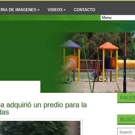
»
»
RIA DE IMAGENES
VIDEOS
CONTACTO
senadense
FACE
a adquirió un predio para la
das
BUSC