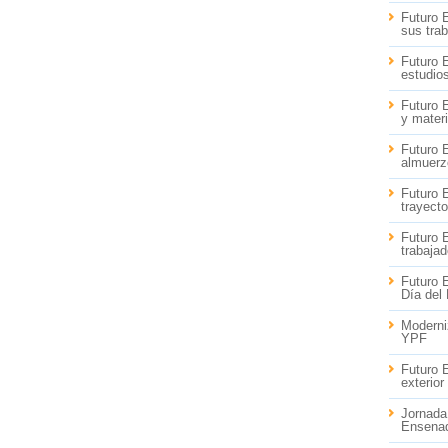
Futuro 
sus tra
Futuro 
estudio
Futuro 
y materi
Futuro 
almuerz
Futuro 
trayecto
Futuro 
trabaja
Futuro 
Día del
Moderniz
YPF
Futuro 
exterior
Jornada
Ensena