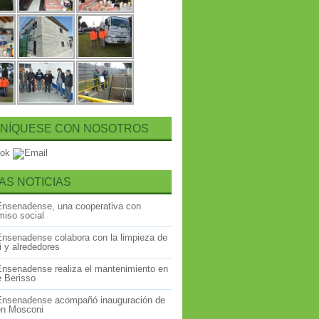
NÍQUESE CON NOSOTROS
AS NOTICIAS
Ensenadense, una cooperativa con
iso social
Ensenadense colabora con la limpieza de
 y alrededores
Ensenadense realiza el mantenimiento en
e Berisso
Ensenadense acompañó inauguración de
 en Mosconi