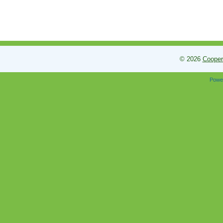
© 2026
Cooper
Powe