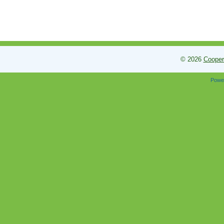
© 2026
Cooper
Powe