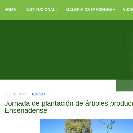
»
»
HOME
INSTITUCIONAL
GALERIA DE IMAGENES
VIDE
Futuro Ensenaden
29 julio, 2019
Noticias
Jornada de plantación de árboles produc
Ensenadense