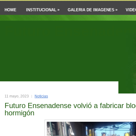
»
»
HOME
INSTITUCIONAL
GALERIA DE IMAGENES
VIDE
Futuro Ensenaden
11 mayo, 2023
Noticias
Futuro Ensenadense volvió a fabricar bl
hormigón