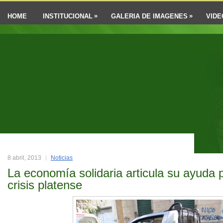
»
»
HOME
INSTITUCIONAL
GALERIA DE IMAGENES
VIDE
Futuro Ensenaden
8 abril, 2013
Noticias
La economía solidaria articula su ayuda p
crisis platense