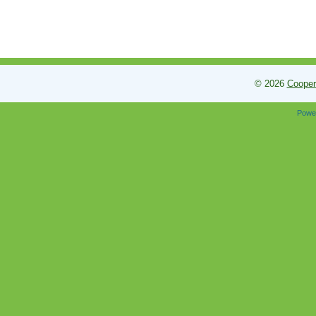
© 2026
Cooper
Powe