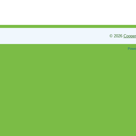
© 2026
Cooper
Powe