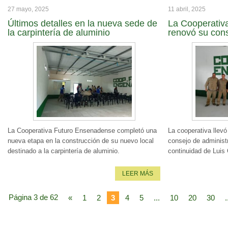
27 mayo, 2025
11 abril, 2025
Últimos detalles en la nueva sede de
La Cooperativ
la carpintería de aluminio
renovó su cons
La Cooperativa Futuro Ensenadense completó una
La cooperativa llevó
nueva etapa en la construcción de su nuevo local
consejo de administr
destinado a la carpintería de aluminio.
continuidad de Luis
LEER MÁS
Página 3 de 62
«
1
2
3
4
5
...
10
20
30
.