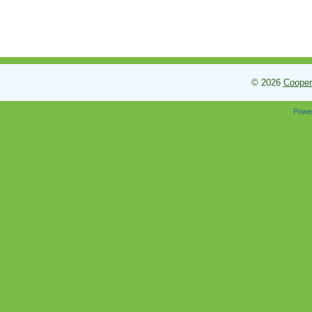
© 2026
Cooper
Powe